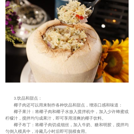
饮品和甜点
：
3.
椰子肉还可以用来制作各种饮品和甜点，增添口感和味道：
椰子果汁：将椰子肉和椰子水放入搅拌机中，加入少许蜂蜜或
柠檬汁，搅拌均匀成果汁，即可享用清爽的椰子饮料。
椰子布丁：将椰子肉切成细丝，加入牛奶、糖和明胶，搅拌均
匀倒入模具中，冷藏几小时后即可脱模食用。