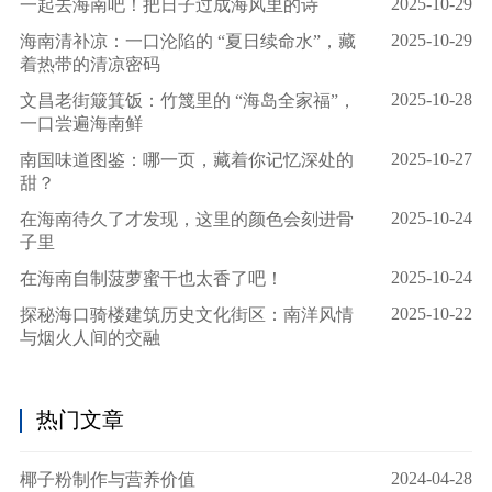
2025-10-29
一起去海南吧！把日子过成海风里的诗
2025-10-29
海南清补凉：一口沦陷的 “夏日续命水”，藏
着热带的清凉密码
2025-10-28
文昌老街簸箕饭：竹篾里的 “海岛全家福”，
一口尝遍海南鲜
2025-10-27
南国味道图鉴：哪一页，藏着你记忆深处的
甜？
2025-10-24
在海南待久了才发现，这里的颜色会刻进骨
子里
2025-10-24
在海南自制菠萝蜜干也太香了吧！
2025-10-22
探秘海口骑楼建筑历史文化街区：南洋风情
与烟火人间的交融
热门文章
2024-04-28
椰子粉制作与营养价值