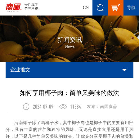
导航
CN
新闻资讯
News
企业推文
如何享用椰子肉：简单又美味的做法
2024-07-09
11384
发布：南国食品
海南椰子除了喝椰子水，其中
椰子肉
也
是椰子中的主要食用部
分，具有丰富的营养和独特的风味。无论是直接食用还是用于烹
饪，以下是几种简单又美味的做法，让你充分享受椰子肉的鲜美和