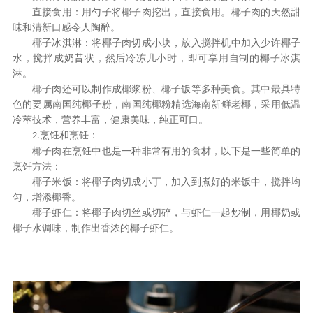
直接食用：用勺子将椰子肉挖出，直接食用。椰子肉的天然甜
味和清新口感令人陶醉。
椰子冰淇淋：将椰子肉切成小块，放入搅拌机中加入少许椰子
水，搅拌成奶昔状，然后冷冻几小时，即可享用自制的椰子冰淇
淋。
椰子
肉
还可以制作成椰浆粉、椰子饭等多种美食。其中最具特
色的要属南国纯椰子粉，南国纯椰粉精选海南新鲜老椰，采用低温
冷萃技术，营养丰富，健康美味，纯正可口。
烹饪和烹饪
：
2.
椰子肉在烹饪中也是一种非常有用的食材，以下是一些简单的
烹饪方法：
椰子米饭：将椰子肉切成小丁，加入到煮好的米饭中，搅拌均
匀，增添椰香。
椰子虾仁：将椰子肉切丝或切碎，与虾仁一起炒制，用椰奶或
椰子水调味，制作出香浓的椰子虾仁。