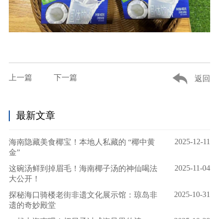
上一篇
下一篇
返回
最新文章
2025-12-11
海南隐藏美食椰宝！本地人私藏的 “椰中黄
金”
2025-11-04
这碗汤鲜到掉眉毛！海南椰子汤的神仙喝法
大公开！
2025-10-31
探秘海口骑楼老街非遗文化展示馆：琼岛非
遗的奇妙殿堂