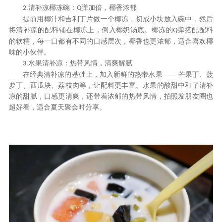
清补凉椰冻碗：
弹加倍，椰香浓郁
2.
Q
提前用椰汁和吉利丁片做一个椰冻，切成小块放入碗中，然后
将清补凉的配料铺在椰冻上，倒入椰奶汤底。椰冻的
弹搭配配料
Q
的软糯，每一口都有不同的口感层次，椰香也更浓郁，适合喜欢椰
味的小伙伴。
水果清补凉：热带风情，清爽解腻
3.
在经典清补凉的基础上，加入新鲜的热带水果
—— 芒果丁、菠
萝丁、西瓜块、荔枝肉等，让配料更丰富。水果的酸甜中和了清补
凉的甜腻，口感更清爽，还带着浓郁的热带风情，拍照发朋友圈也
超好看，适合夏天聚会时分享。