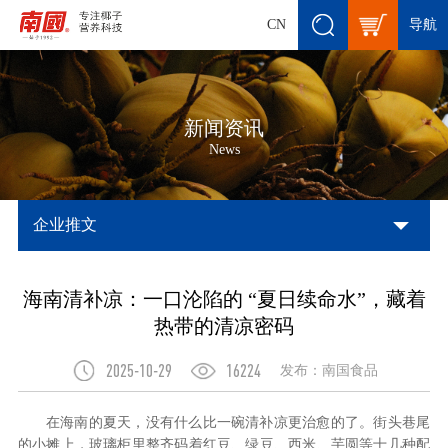
导航
CN
新闻资讯
News
企业推文
海南清补凉：一口沦陷的 “夏日续命水”，藏着
热带的清凉密码
2025-10-29
16224
发布：南国食品
在海南的夏天，没有什么比一碗清补凉更治愈的了。街头巷尾
的小摊上，玻璃柜里整齐码着红豆、绿豆、西米、芋圆等十几种配