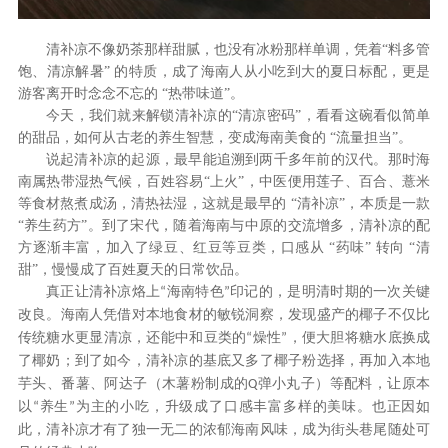
清补凉不像奶茶那样甜腻，也没有冰粉那样单调，凭着
“料多管
饱、清凉解暑” 的特质，成了海南人从小吃到大的夏日标配，更是
游客离开时念念不忘的 “热带味道”。
今天，我们就来解锁清补凉的
“清凉密码”，看看这碗看似简单
的甜品，如何从古老的养生智慧，变成海南美食的 “流量担当”。
说起清补凉的起源，最早能追溯到两千多年前的汉代。那时海
南属热带湿热气候，百姓容易
“上火”，中医便用莲子、百合、薏米
等食材熬煮成汤，清热祛湿，这就是最早的 “清补凉”，本质是一款
“养生药方”。到了宋代，随着海南与中原的交流增多，清补凉的配
方逐渐丰富，加入了绿豆、红豆等豆类，口感从 “药味” 转向 “清
甜”，慢慢成了百姓夏天的日常饮品。
真正让清补凉烙上
海南特色
印记的，是明清时期的一次关键
“
”
改良。海南人凭借对本地食材的敏锐洞察，发现盛产的椰子不仅比
传统糖水更显清凉，还能中和豆类的
燥性
，便大胆将糖水底换成
“
”
了
椰奶
；到了如今，清补凉的基底又多了椰子粉选择，再加入本地
芋头、番薯、阿达子（木薯粉制成的
弹小丸子）等配料，让原本
Q
以
养生
为主的小吃，升级成了口感丰富多样的美味。也正因如
“
”
此，清补凉才有了独一无二的浓郁海南风味，成为街头巷尾随处可