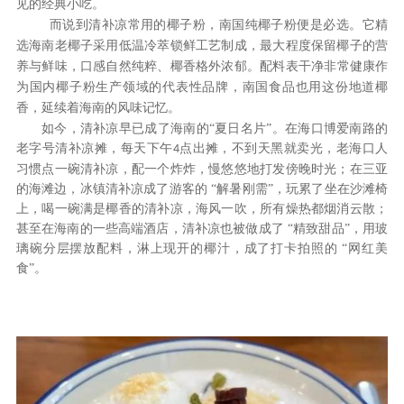
见的经典小吃。
而说到清补凉常用的椰子粉，南国纯椰子粉便是
必
选
。它精
选海南老椰子
采用
低温冷萃锁鲜工艺制成，
最大程度
保留椰子的营
养与鲜味
，
口感自然纯粹
、
椰香格外浓郁。
配
料表
干
净
非常
健康
作
为国内椰子粉生产领域的代表性品牌，南国食品也用这份地道椰
香，延续着海南的风味记忆。
如今，清补凉早已成了海南的
“夏日名片”。在海口博爱南路的
老字号清补凉摊，每天下午
点出摊，不到天黑就卖光，老海口人
4
习惯点一碗清补凉，配一个炸炸，慢悠悠地打发傍晚时光；在三亚
的海滩边，冰镇清补凉成了游客的 “解暑刚需”，玩累了坐在沙滩椅
上，喝一碗满是椰香的清补凉，海风一吹，所有燥热都烟消云散；
甚至在海南的一些高端酒店，清补凉也被做成了 “精致甜品”，用玻
璃碗分层摆放配料，淋上现开的椰汁，成了打卡拍照的 “网红美
食”。