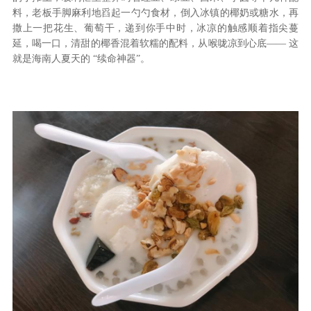
料，老板手脚麻利地舀起一勺勺食材，倒入冰镇的椰奶或糖水，再
撒上一把花生、葡萄干，递到你手中时，冰凉的触感顺着指尖蔓
延，喝一口，清甜的椰香混着软糯的配料，从喉咙凉到心底
—— 这
就是海南人夏天的 “续命神器”。