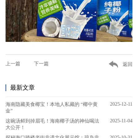
上一篇
下一篇
返回
最新文章
2025-12-11
海南隐藏美食椰宝！本地人私藏的 “椰中黄
金”
2025-11-04
这碗汤鲜到掉眉毛！海南椰子汤的神仙喝法
大公开！
2025-10-31
探秘海口骑楼老街非遗文化展示馆：琼岛非