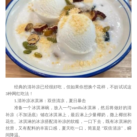
经典的清补凉已经很好吃，但如果你想换个花样，不妨试试这
种网红吃法
！
3
清补凉冰淇淋：双倍清凉，夏日暴击
1.
准备一个冰淇淋碗，放入一勺
冰淇淋，然后将做好的清
vanilla
补凉（不加汤底）铺在冰淇淋上，最后淋上少量椰奶，撒上椰丝和
花生。冰淇淋的冰凉搭配清补凉的软糯，一口下去，既有冰淇淋的
丝滑，又有配料的丰富口感，夏天吃一口，简直是 “双倍清凉”，瞬
间降温。