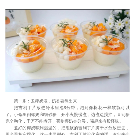
第一步：煮椰奶液，奶香要熬出来
把吉利丁片放进冷水里泡
分钟，泡到像棉花一样软就可以
5
了。小锅里倒椰奶和细砂糖，开小火慢慢煮，边煮边搅拌，直到糖
完全融化，千万不能煮开，否则椰奶会分层，喝起来有股怪味。
煮好的椰奶晾到温温的，把泡软的吉利丁片挤干水分放进去，
用余温把它搅化。这一步要耐心，吉利丁片没化完的话，冻出来会