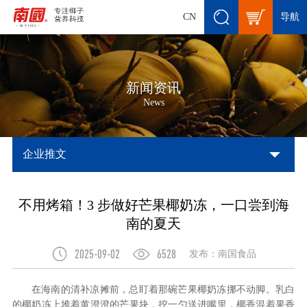
导航
CN
新闻资讯
News
企业推文
不用烤箱！3 步做好芒果椰奶冻，一口尝到海
南的夏天
2025-09-02
6528
发布：南国食品
在海南的清补凉摊前，总盯着那碗芒果椰奶冻挪不动脚。乳白
的椰奶冻上堆着黄澄澄的芒果块，挖一勺送进嘴里，椰香混着果香