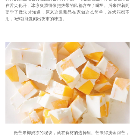
在舌尖化开，冰凉爽滑得像把热带的风都含在了嘴里。后来跟着阿
婆学了做法才知道，原来这道甜品在家做这么简单，连烤箱都不
用，
步就能复刻出夜市的味道。
3
做芒果椰奶冻的秘诀，藏在食材的选择里。芒果得挑金煌芒，