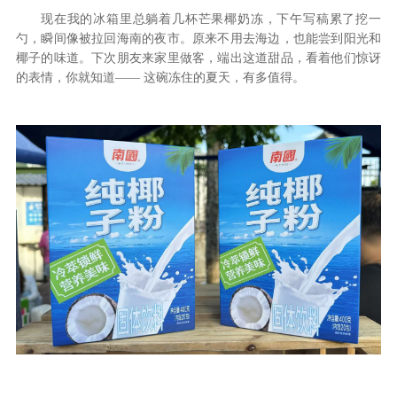
现在我的冰箱里总躺着几杯芒果椰奶冻，下午写稿累了挖一
勺，瞬间像被拉回海南的夜市。原来不用去海边，也能尝到阳光和
椰子的味道。下次朋友来家里做客，端出这道甜品，看着他们惊讶
的表情，你就知道
—— 这碗冻住的夏天，有多值得。