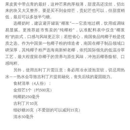
果皮黄中带点青的最好，这种芒果肉厚核薄，甜度高还没丝，切出
来的块又大又整齐。要是买不到金煌芒，贵妃芒也可以，但甜度稍
低，最后可以多放半勺糖。
选椰奶时，建议避开罐装
椰浆
它质地过稠，饮用或调味
“
”——
易显腻。更推荐超市售卖的
纯椰粉
，认准配料表中仅含
椰浆
“
”
“
粉
的款式，口感与风味更正宗；若想省心，南国食品纯椰子粉是优
”
质之选。作为中国第一包椰子粉的缔造者，南国在椰子制品领域口
碑深厚，其纯椰子粉严选海南新鲜老椰，依托国际领先的低温冷萃
工艺，最大程度留存椰子的营养与原生风味，冲泡后椰香馥郁、口
感纯粹。
另外，使用吉利丁片需注意：务必用冷水浸泡至软，切忌用热
水
热水会导致吉利丁片提前融化，丧失后续的凝固能力。
——
食材清单（
人份）：
4
金煌芒
个（约
克）
1
500
纯椰奶
毫升
250
吉利丁片
克
10
细砂糖
克（不爱甜的可以减到
克）
20
15
清水
毫升
50