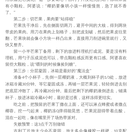
有小颗粒。阿婆说：
“椰奶要像哄小孩一样慢慢熬，急了就不香
了。”
第二步：切芒果，果肉要
“站得稳”
芒果洗干净后，先在侧面切两刀，避开中间的大核，得到两块
带皮的果肉。用刀在果肉上划格子，别把皮划破，然后把果皮往里
翻，芒果块就会像小方块一样凸出来，直接用刀削进碗里就行，又
快又整齐。
留一小半芒果丁备用，剩下的放进料理机打成泥。要是没有料
理机，用勺子压成泥也可以，带点颗粒感反而更有口感。阿婆喜欢
留些大颗粒，说
“嚼到的时候像捡到糖”。
第三步：分层凝固，冰箱是最好的
“魔法盒”
准备
个小杯子，先倒一层椰奶液，大概到杯子的
处，放进
4
1/3
冰箱冷藏
分钟。等它凝固成冻，再铺一层芒果泥，轻轻倒进去别
30
把底层冲散了，再冷藏
分钟。最后把剩下的椰奶液倒进去，铺满
20
杯子，放进冰箱冷藏
小时，最好是过夜，这样冻得更结实。
4
吃之前，把预留的芒果丁撒在上面，还可以淋点蜂蜜或者撒点
椰蓉。挖一勺起来，椰奶冻
弹得能晃悠，芒果泥甜得带着点酸，
Q
混在一起吃，像在嘴里开了场热带派对。
失败预警：这
点千万别做错
3
吉利丁片放太少会不凝固，放太多会像橡胶一样硬，
克配
10