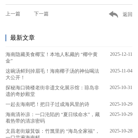
上一篇
下一篇
返回
最新文章
2025-12-11
海南隐藏美食椰宝！本地人私藏的 “椰中黄
金”
2025-11-04
这碗汤鲜到掉眉毛！海南椰子汤的神仙喝法
大公开！
2025-10-31
探秘海口骑楼老街非遗文化展示馆：琼岛非
遗的奇妙殿堂
2025-10-29
一起去海南吧！把日子过成海风里的诗
2025-10-29
海南清补凉：一口沦陷的 “夏日续命水”，藏
着热带的清凉密码
2025-10-28
文昌老街簸箕饭：竹篾里的 “海岛全家福”，
一口尝遍海南鲜