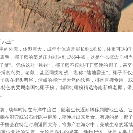
甲武士”
甲的外壳，体型巨大，成年个体通常能长到
米长，体重可达
千
1
8
表明，椰子蟹的螯足压力能达到
牛顿，这是什么概念？相当
1765
椰子蟹”。凭借这对 “铁钳”，椰子蟹不仅能打开坚硬的椰子，甚
捕食鸟类、老鼠，甚至同类相残，堪称 “陆地霸王”。椰子
不仅
子摆在街头巷尾，清甜的椰汁是天然的饮料，椰肉直接食用，或
具特色的要属南国纯椰子粉，南国纯椰粉精选海南新鲜老椰，采
。
物，幼年时期在海洋中度过，随着生长逐渐转移到陆地生活。它
躲在洞穴或岩石缝隙中避暑，夜晚才出来觅食。有趣的是，椰子
子蟹会在特定时期返回大海，将卵产在海水中，完成生命的延续
准定位食物的位置，无论是腐烂的果实、动物尸体，还是人类丢