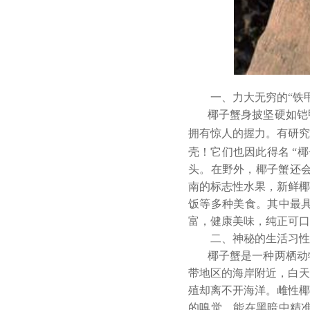
一、力大无穷的
“铁
椰子蟹身披坚硬如铠
拥有惊人的握力。有研究
壳！它们也因此得名 “
头。在野外，椰子蟹还会
南的标志性水果，新鲜椰
饭等多种美食。其中最
富，健康美味，纯正可口
二、神秘的生活习性
椰子蟹是一种两栖动
带地区的海岸附近，白天
殖却离不开海洋。雌性椰
的嗅觉，能在黑暗中精