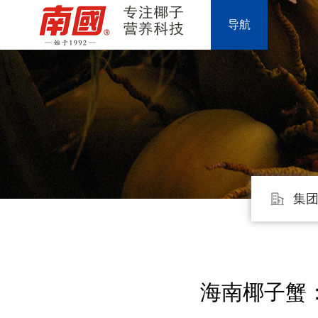
导航
集
海南椰子蟹