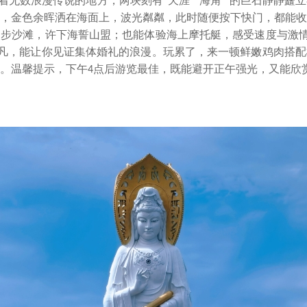
着无数浪漫传说的地方，两块刻有
“天涯”“海角” 的巨石静静
，金色余晖洒在海面上，波光粼粼，此时随便按下快门，都能收
步沙滩，许下海誓山盟；也能体验海上摩托艇，感受速度与激情
非凡，能让你见证集体婚礼的浪漫。玩累了，来一顿鲜嫩鸡肉搭
。温馨提示，下午
点后游览最佳，既能避开正午强光，又能欣
4