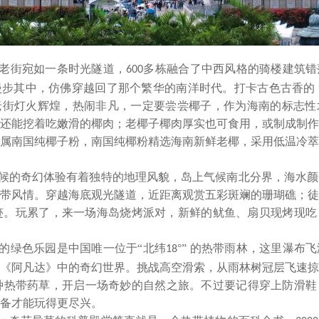
老街宛如一条时光隧道，
多栋融合了中西风格的骑楼建筑错
600
步其中，仿佛穿越回了那个繁华的南洋时代。打卡古色古香的 
老街灯火辉煌，热闹非凡，一定要尝尝
椰子，作为海南的标志性
还能挖着吃嫩滑的椰肉；老椰子椰肉厚实也可食用，或制成制作
属南国纯椰子粉，南国纯椰粉精选海南新鲜老椰，采用低温冷萃
候的奇幻体验有着独特的地理风貌，岛上气候南北分界，海水颜
带风情。穿越海底观光隧道，近距离观赏五彩斑斓的珊瑚礁；徒
踪迹。玩累了，来一场海岛烧烤派对，新鲜的鱿鱼、扇贝现烤现
的绿色乐园是中国唯一位于
“北纬
°” 的热带雨林，这里瀑布
18
《阿凡达》中的奇幻世界。挑战高空滑索，从雨林树冠层飞速掠
各种热带药草，开启一场奇妙的自然之旅。不过要记得穿上防滑
备才能玩得更尽兴。