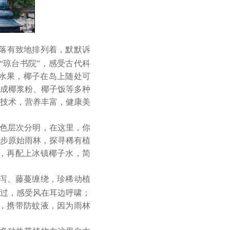
落有致地排列着，默默诉
“琼台书院”，感受古代科
水果，椰子在岛上随处可
成椰浆粉、椰子饭等多种
技术，营养丰富，健康美
色层次分明，在这里，你
步原始雨林，探寻稀有植
吃，再配上冰镇椰子水，简
飞泻、藤蔓缠绕，珍稀动植
过，感受风在耳边呼啸；
鞋，携带防蚊液，因为雨林