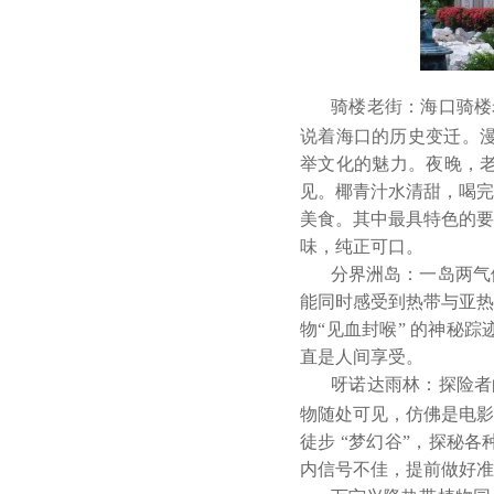
骑楼老街：海口骑楼
说着海口的历史变迁。漫
举文化的魅力。夜晚，
见。椰青汁水清甜，喝完
美食。其中最具特色的要
味，纯正可口。
分界洲岛：一岛两气
能同时感受到热带与亚热
物
“见血封喉” 的神秘
直是人间享受。
呀诺达雨林：探险者
物随处可见，仿佛是电影
徒步 “梦幻谷”，探秘
内信号不佳，提前做好准