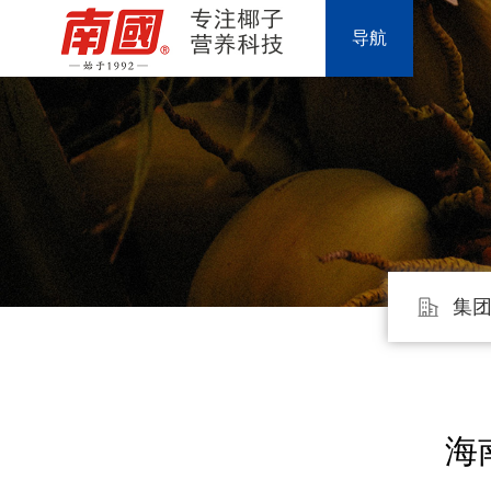
导航
集
海