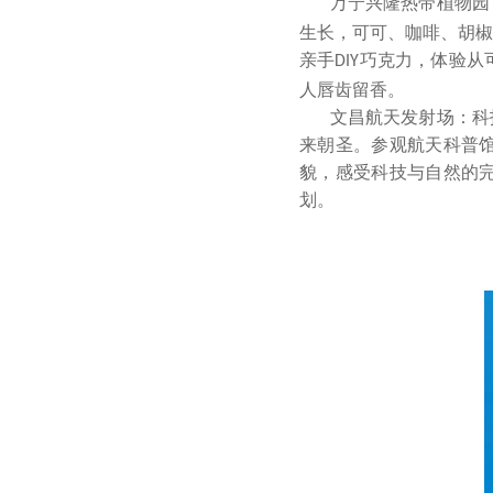
万宁兴隆热带植物园
生长，可可、咖啡、胡椒
亲手
巧克力，体验从
DIY
人唇齿留香。
文昌航天发射场：科
来朝圣。参观航天科普
貌，感受科技与自然的
划。