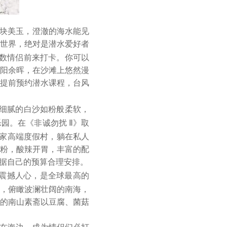
块美玉，澄澈的海水能见
世界，绝对是潜水爱好者
无数情侣前来打卡。你可以
阳余晖，在沙滩上悠然漫
提前预约潜水课程，台风
细腻的白沙如粉般柔软，
园。在《非诚勿扰 Ⅱ》取
一家高端度假村，躺在私人
粉，酸辣开胃，丰富的配
据自己的预算合理安排。
震撼人心，是全球最高的
，俯瞰波澜壮阔的南海，
的南山素斋以豆腐、菌菇