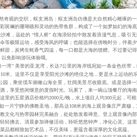
然奇观的交织
，
蜈支洲岛：蜈支洲岛仿佛是大自然精心雕琢的一
彩斑斓的珊瑚礁和灵动的热带鱼群，构成了一个如梦如幻的海底
沙滩，远处的 “情人桥” 在海浪轻拍中散发着浪漫气息，吸引
伞等极限运动，感受海风的呼啸；也能选择在傍晚时分，伴着夕
鲜甜，炭烤生蚝香气四溢，每一口都是大海的馈赠。不过要记得
，以免影响游玩体验哦。
第一湾” 美誉的亚龙湾，长达
公里的海岸线宛如一条金色丝带，
7
达
米。这里不仅是享受阳光沙滩的绝佳之地，更是水上运动的乐
10
林公园，乘坐缆车俯瞰山海全景，壮阔美景尽收眼底。或是选择
酒，享受悠闲惬意的度假时光。玩累了，来一碗山顶餐厅的海南
这里的五星酒店价格约
元
晚，水上项目人均
元起，可根
2000
/
300
如一片宁静的佛教圣地，那高达
米的海上观音像庄严肃穆，
108
教文化与热带园林完美融合，处处散发着禅意。登上观音像内部
轻轻拂去。清晨参加禅修活动，聆听悠悠钟声，净化心灵。这里
菜品都精致如艺术品，不仅美味，更蕴含着深厚的文化底蕴。