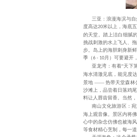
三亚：浪漫海滨与自
度高达
米以上，海底五
20
的天堂。踏上洁白细腻的
挑战刺激的水上飞人、拖
步。岛上的海胆刺身新鲜
季（
月）可要避开
6 - 10
亚龙湾：有着
“天下
海水清澈见底，能见度
景地 —— 热带天堂森
沙滩上，品尝着日落鸡尾
料让人唇齿留香。当然，
南山文化旅游区：宛
海上观音像。景区内将佛
心中的杂念仿佛也被海风
等食材精心烹制，每一道