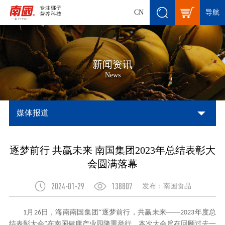
导航
CN
新闻资讯
News
媒体报道
逐梦前行 共赢未来 南国集团2023年总结表彰大
会圆满落幕
2024-01-29
138807
发布：南国食品
月
日，海南南国集团“逐梦前行，共赢未来——
年度总
1
26
2023
结表彰大会”在南国健康产业园隆重举行。本次大会旨在回顾过去一