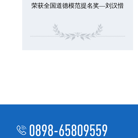
荣获全国道德模范提名奖—刘汉惜
0898-65809559