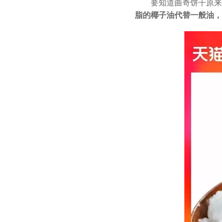
要知道曲奇饼干原来
脂的椰子油代替一般油，