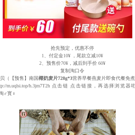
抢先预定，优惠不停
1、付定金10¥ ，尾款立减10¥
2、预售价70¥，减后到手价 60¥
复制淘口令
贝（【预售】南国
椰奶麦片728g*3
营养早餐燕麦片即食代餐免煮
://m.uqlsi.top/h.3jm7T2h 点击链 点击链接，再选
閞淘♂寳♀