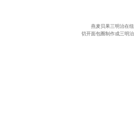
燕麦贝果三明治在纽
切开面包圈制作成三明治