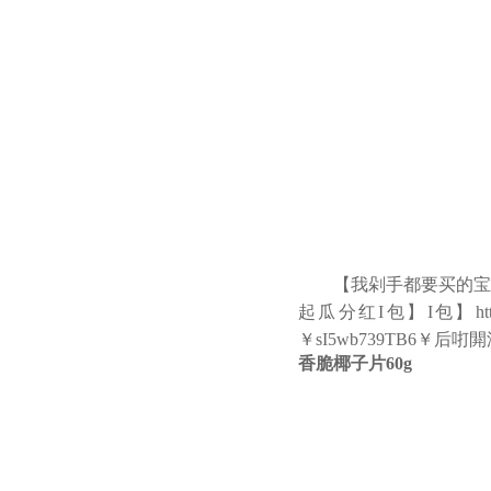
【我剁手都要买的宝
起瓜分红I包】I包】http
￥sI5wb739TB6￥后咑
香脆椰子片60g