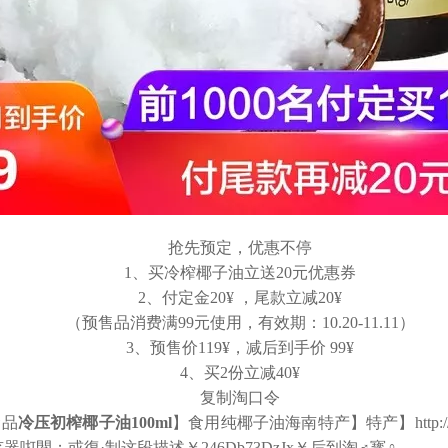
抢先预定，优惠不停
1、买冷榨椰子油立送20元优惠券
2、付定金20¥ ，尾款立减20¥
（预售品消费满99元使用，有效期：10.20-11.11）
3、预售价119¥，减后到手价 99¥
4、买2份立减40¥
复制淘口令
食品
冷压初榨椰子油100ml
】食用纯椰子油海南特产】特产】http://m.uqls
咑閞；或復·制这段描述￥246Db73DzJx￥后到淘♂寳♀