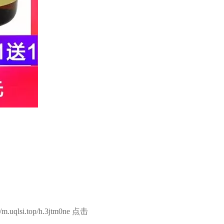
i.top/h.3jtm0ne 点击