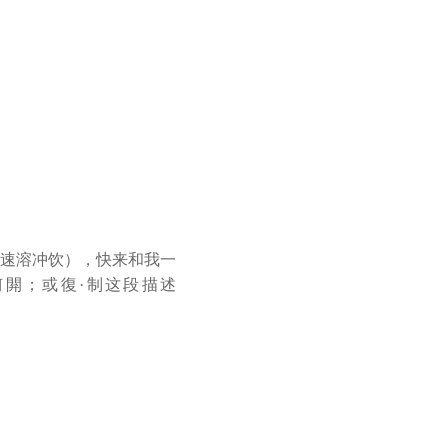
速溶冲饮），快来和我一
择浏览器咑閞；或復·制这段描述